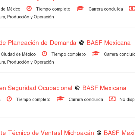
 de México
Tiempo completo
Carrera concluída
ra, Producción y Operación
a de Planeación de Demanda
@
BASF Mexicana
 Ciudad de México
Tiempo completo
Carrera concluí
ra, Producción y Operación
 en Seguridad Ocupacional
@
BASF Mexicana
a
Tiempo completo
Carrera concluída
No disp
te Técnico de Ventas| Michoacán
@
BASF Mexi