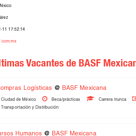
México
árez
-11 17:52:14
f.com.mx
ltimas Vacantes de BASF Mexica
Compras Logísticas
@
BASF Mexicana
 Ciudad de México
Beca/prácticas
Carrera trunca
 Transportación y Distribución
cursos Humanos
@
BASF Mexicana