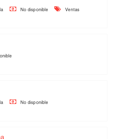
da
No disponible
Ventas
onible
da
No disponible
na