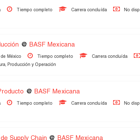
a
Tiempo completo
Carrera concluída
No disp
ducción
@
BASF Mexicana
 de México
Tiempo completo
Carrera concluída
ra, Producción y Operación
Producto
@
BASF Mexicana
a
Tiempo completo
Carrera concluída
No disp
 de Supply Chain
@
BASF Mexicana