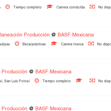
a
Tiempo completo
Carrera concluída
No disp
Planeación Producción
@
BASF Mexicana
ulipas
Beca/prácticas
Carrera trunca
No dispo
 Producción
@
BASF Mexicana
í, San Luis Potosí
Tiempo completo
No disp
 Producción
@
BASF Mexicana