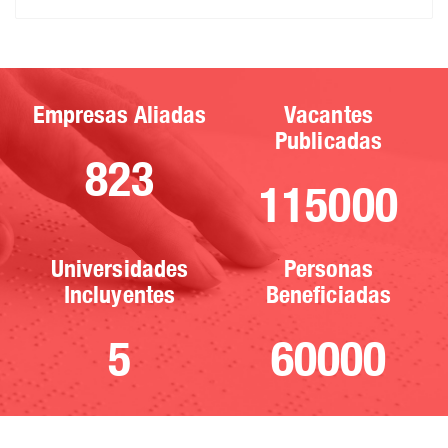
Empresas Aliadas
Vacantes
Publicadas
823
115000
Universidades
Personas
Incluyentes
Beneficiadas
5
60000