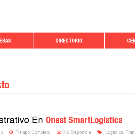
ESAS
DIRECTORIO
CE
sto
Onest SmartLogistics
istrativo En
co
Tiempo Completo
No Disponible
Logística, Tran