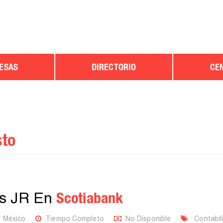
ESAS
DIRECTORIO
CE
sto
Scotiabank
os JR En
e México
Tiempo Completo
No Disponible
Contabil